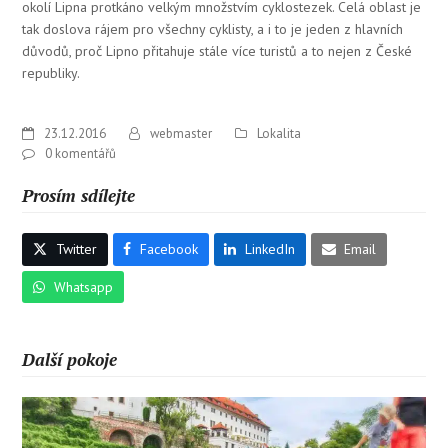
okolí Lipna protkáno velkým množstvím cyklostezek. Celá oblast je
tak doslova rájem pro všechny cyklisty, a i to je jeden z hlavních
důvodů, proč Lipno přitahuje stále více turistů a to nejen z České
republiky.
23.12.2016
webmaster
Lokalita
0 komentářů
Prosím sdílejte
Twitter
Facebook
LinkedIn
Email
Whatsapp
Další pokoje