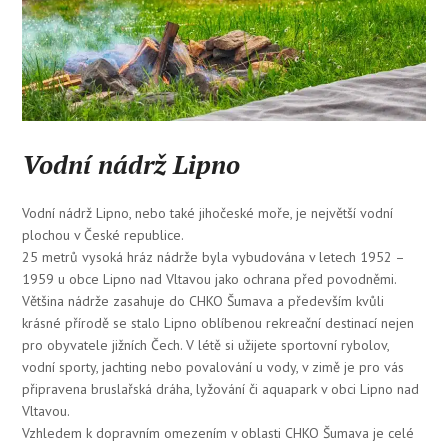
Vodní nádrž Lipno
Vodní nádrž Lipno, nebo také jihočeské moře, je největší vodní
plochou v České republice.
25 metrů vysoká hráz nádrže byla vybudována v letech 1952 –
1959 u obce Lipno nad Vltavou jako ochrana před povodněmi.
Většina nádrže zasahuje do CHKO Šumava a především kvůli
krásné přírodě se stalo Lipno oblíbenou rekreační destinací nejen
pro obyvatele jižních Čech. V létě si užijete sportovní rybolov,
vodní sporty, jachting nebo povalování u vody, v zimě je pro vás
připravena bruslařská dráha, lyžování či aquapark v obci Lipno nad
Vltavou.
Vzhledem k dopravním omezením v oblasti CHKO Šumava je celé