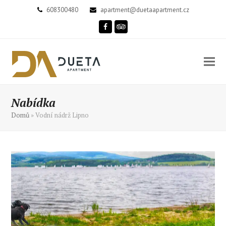
608300480
apartment@duetaapartment.cz
Facebook
Tripadvisor
Nabídka
Domů
»
Vodní nádrž Lipno